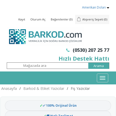
Amerikan Doları
Kayıt
Oturum Aç
Beğenilenler
(0)
Alışveriş Sepeti
(0)
(0530) 207 25 77
Hızlı Destek Hattı
Mobil
Menü
Anasayfa
/
Barkod & Etiket Yazıcılar
/
Fiş Yazıcılar
✅ 100% Orijinal Ürün
🚚 Hızlı Teslimat