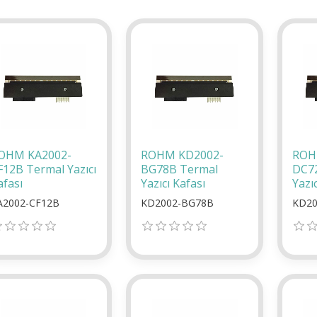
OHM KA2002-
ROHM KD2002-
ROH
F12B Termal Yazıcı
BG78B Termal
DC7
afası
Yazıcı Kafası
Yazıc
A2002-CF12B
KD2002-BG78B
KD20