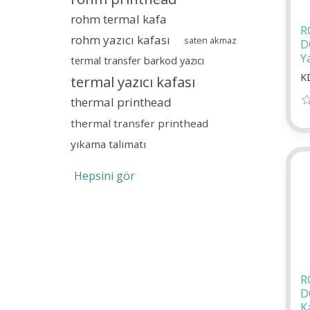
rohm termal kafa
R
rohm yazıcı kafası
saten akmaz
D
Ya
termal transfer barkod yazıcı
K
termal yazıcı kafası
thermal printhead
thermal transfer printhead
yıkama talimatı
Hepsini gör
R
D
K