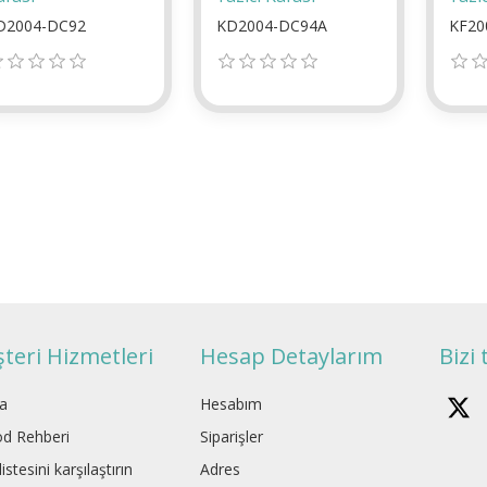
D2004-DC92
KD2004-DC94A
KF20
teri Hizmetleri
Hesap Detaylarım
Bizi 
a
Hesabım
d Rehberi
Siparişler
istesini karşılaştırın
Adres