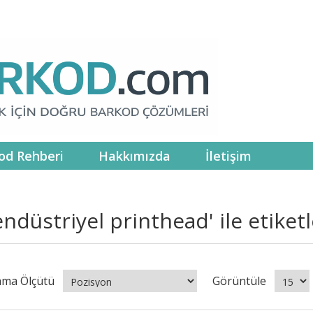
od Rehberi
Hakkımızda
İletişim
endüstriyel printhead' ile etike
ama Ölçütü
Görüntüle