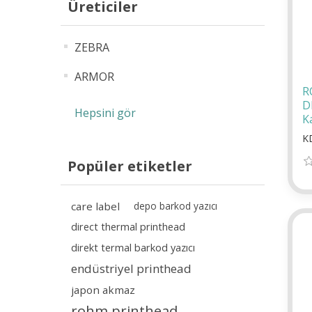
Üreticiler
ZEBRA
ARMOR
R
D
Hepsini gör
K
K
Popüler etiketler
care label
depo barkod yazıcı
direct thermal printhead
direkt termal barkod yazıcı
endüstriyel printhead
japon akmaz
rohm printhead