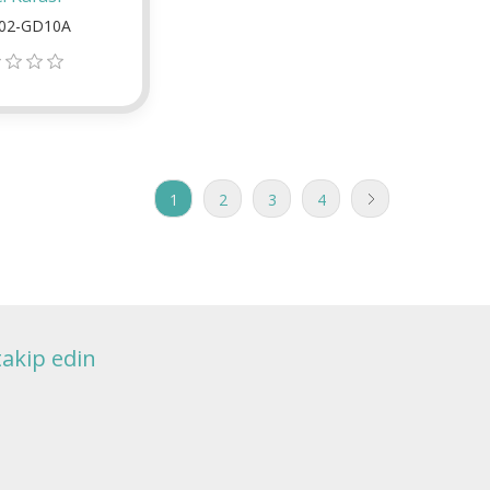
02-GD10A
1
2
3
4
takip edin