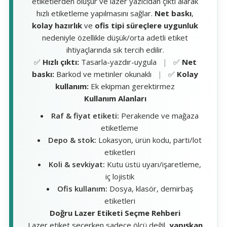
etiketlerden oluşur ve lazer yazıcıdan çıktı alarak
hızlı etiketleme yapılmasını sağlar.
Net baskı
,
kolay hazırlık
ve
ofis tipi süreçlere uygunluk
nedeniyle özellikle düşük/orta adetli etiket
ihtiyaçlarında sık tercih edilir.
✅
Hızlı çıktı:
Tasarla-yazdır-uygula
|
✅
Net
baskı:
Barkod ve metinler okunaklı
|
✅
Kolay
kullanım:
Ek ekipman gerektirmez
Kullanım Alanları
Raf & fiyat etiketi:
Perakende ve mağaza
etiketleme
Depo & stok:
Lokasyon, ürün kodu, parti/lot
etiketleri
Koli & sevkiyat:
Kutu üstü uyarı/işaretleme,
iç lojistik
Ofis kullanım:
Dosya, klasör, demirbaş
etiketleri
Doğru Lazer Etiketi Seçme Rehberi
Lazer etiket seçerken sadece ölçü değil,
yapışkan