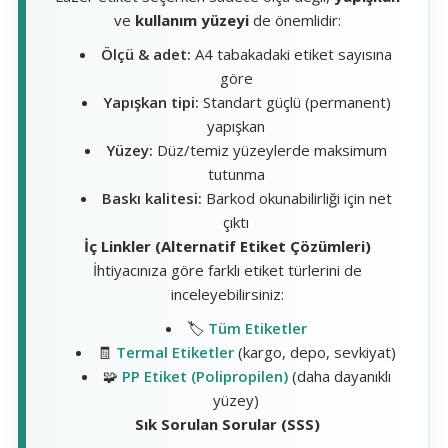
ve
kullanım yüzeyi
de önemlidir:
Ölçü & adet:
A4 tabakadaki etiket sayısına
göre
Yapışkan tipi:
Standart güçlü (permanent)
yapışkan
Yüzey:
Düz/temiz yüzeylerde maksimum
tutunma
Baskı kalitesi:
Barkod okunabilirliği için net
çıktı
İç Linkler (Alternatif Etiket Çözümleri)
İhtiyacınıza göre farklı etiket türlerini de
inceleyebilirsiniz:
🏷️
Tüm Etiketler
🧾
Termal Etiketler
(kargo, depo, sevkiyat)
🧩
PP Etiket (Polipropilen)
(daha dayanıklı
yüzey)
Sık Sorulan Sorular (SSS)