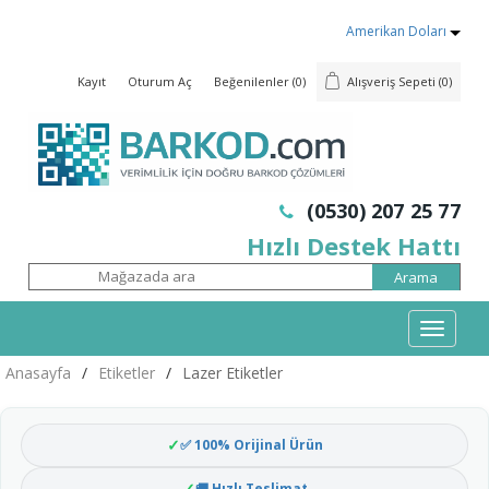
Amerikan Doları
Kayıt
Oturum Aç
Beğenilenler
(0)
Alışveriş Sepeti
(0)
(0530) 207 25 77
Hızlı Destek Hattı
Mobil
Menü
Anasayfa
/
Etiketler
/
Lazer Etiketler
✅ 100% Orijinal Ürün
🚚 Hızlı Teslimat