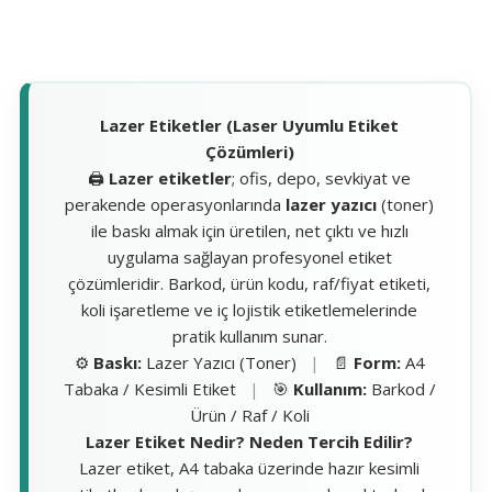
Lazer Etiketler (Laser Uyumlu Etiket
Çözümleri)
🖨️
Lazer etiketler
; ofis, depo, sevkiyat ve
perakende operasyonlarında
lazer yazıcı
(toner)
ile baskı almak için üretilen, net çıktı ve hızlı
uygulama sağlayan profesyonel etiket
çözümleridir. Barkod, ürün kodu, raf/fiyat etiketi,
koli işaretleme ve iç lojistik etiketlemelerinde
pratik kullanım sunar.
⚙️
Baskı:
Lazer Yazıcı (Toner)
|
📄
Form:
A4
Tabaka / Kesimli Etiket
|
🎯
Kullanım:
Barkod /
Ürün / Raf / Koli
Lazer Etiket Nedir? Neden Tercih Edilir?
Lazer etiket, A4 tabaka üzerinde hazır kesimli