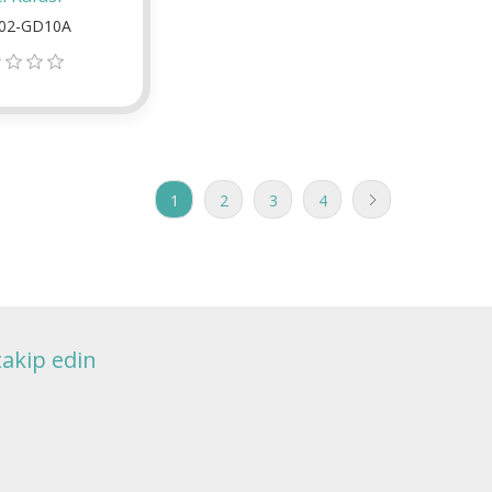
02-GD10A
1
2
3
4
takip edin