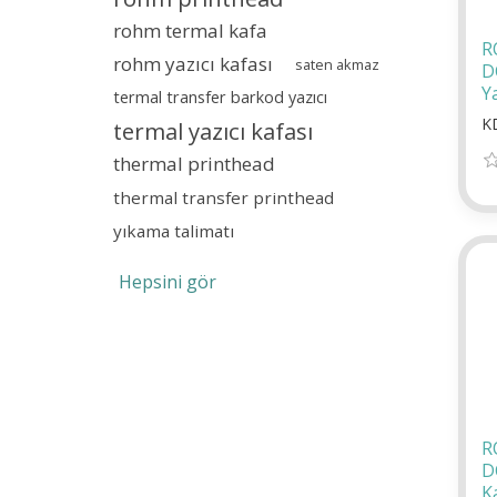
rohm termal kafa
R
rohm yazıcı kafası
saten akmaz
D
Ya
termal transfer barkod yazıcı
K
termal yazıcı kafası
thermal printhead
thermal transfer printhead
yıkama talimatı
Hepsini gör
R
D
K