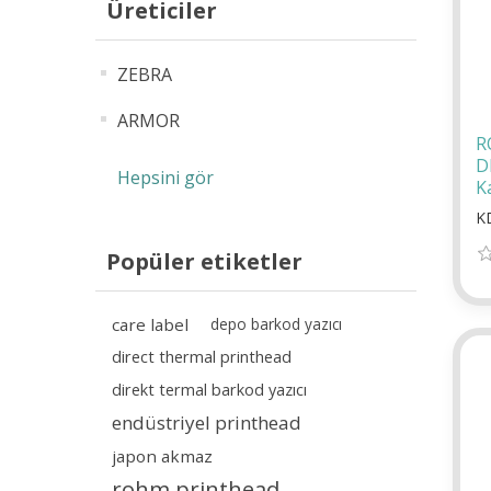
Üreticiler
ZEBRA
ARMOR
R
D
Hepsini gör
K
K
Popüler etiketler
care label
depo barkod yazıcı
direct thermal printhead
direkt termal barkod yazıcı
endüstriyel printhead
japon akmaz
rohm printhead