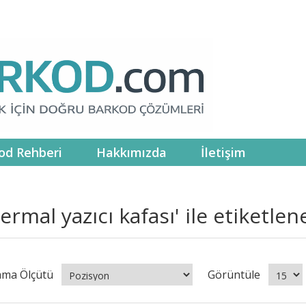
od Rehberi
Hakkımızda
İletişim
termal yazıcı kafası' ile etiketle
ama Ölçütü
Görüntüle