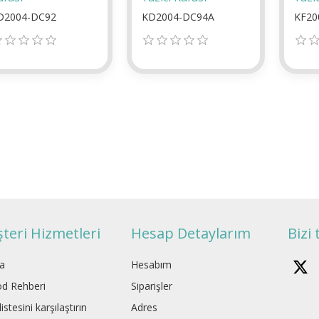
D2004-DC92
KD2004-DC94A
KF20
teri Hizmetleri
Hesap Detaylarım
Bizi 
a
Hesabım
d Rehberi
Siparişler
istesini karşılaştırın
Adres