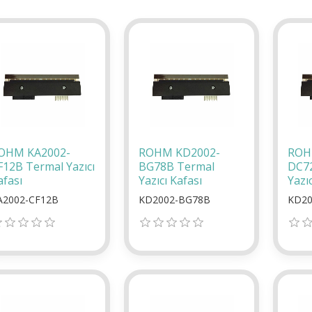
OHM KA2002-
ROHM KD2002-
ROH
F12B Termal Yazıcı
BG78B Termal
DC7
afası
Yazıcı Kafası
Yazıc
A2002-CF12B
KD2002-BG78B
KD20