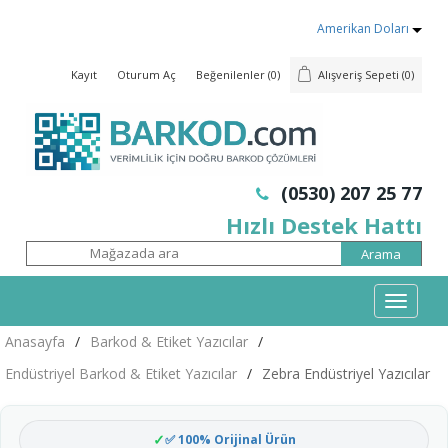
Amerikan Doları
Kayıt
Oturum Aç
Beğenilenler
(0)
Alışveriş Sepeti
(0)
(0530) 207 25 77
Hızlı Destek Hattı
Mobil
Menü
Anasayfa
/
Barkod & Etiket Yazıcılar
/
Endüstriyel Barkod & Etiket Yazıcılar
/
Zebra Endüstriyel Yazıcılar
✅ 100% Orijinal Ürün