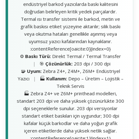
endüstriyel barkod yazıcılarda baskı kalitesini
doğrudan belirleyen kritik yedek parçalardır.
Termal ısı transfer sistemi ile barkod, metin ve
grafik baskısı etiket yüzeyine aktarılır; silik baskı
veya okutma hataları genellikle aşınmış veya
uyumsuz yazıcı kafalarından kaynaklanır.
:contentReference[oaicite:0]{index=0}
⚙️
Baskı Türü:
Direkt Termal / Termal Transfer
|
🎯
Çözünürlük:
203 dpi / 300 dpi
🧩
Uyum:
Zebra Z4+, Z4M+, Z6M+ Endüstriyel
Yazıcı
|
🏭
Kullanım:
Depo – Üretim – Lojistik –
Teknik Servis
🏭 Zebra Z4+ ve Z6M+ printhead modelleri,
standart 203 dpi ve daha yüksek çözünürlükte 300
dpi seçeneklerle sunulur. 203 dpi versiyonlar
standart etiket baskıları için uygundur; 300 dpi
kafalar küçük barkodlar ve daha yoğun grafik
içeren etiketlerde daha yüksek netlik sağlar.
:contentReference[oaicite:1]{index=1}