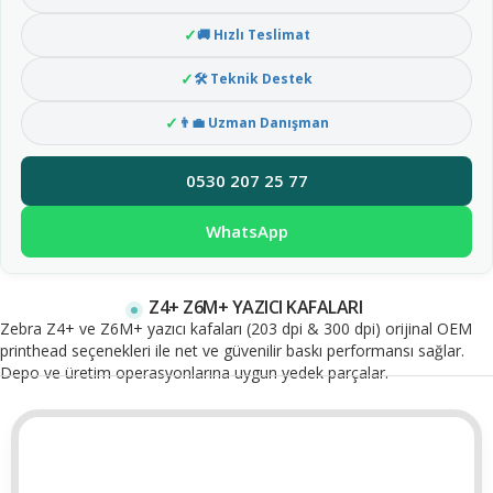
🚚 Hızlı Teslimat
🛠 Teknik Destek
👨‍💼 Uzman Danışman
0530 207 25 77
WhatsApp
Z4+ Z6M+ YAZICI KAFALARI
Zebra Z4+ ve Z6M+ yazıcı kafaları (203 dpi & 300 dpi) orijinal OEM
printhead seçenekleri ile net ve güvenilir baskı performansı sağlar.
Depo ve üretim operasyonlarına uygun yedek parçalar.