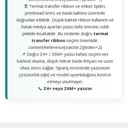
🧾 Termal transfer ribbon ve etiket tipleri,
printhead ömrü ve baskı kalitesi üzerinde
doğrudan etkilidir. Düşük kaliteli ribbon kullanımı ve
hatalı medya ayarları yazıcı kafa ömrünü ciddi
şekilde kısaltabilir. Bu nedenle doğru
termal
transfer ribbon
seçimi önemlidir.
:contentReference[oaicite:2]{index=2}
📌 Doğru Z4+ / Z6M+ yazıcı kafası seçimi net
barkod okuma, düşük tekrar baskı ihtiyacı ve uzun
cihaz ömrü sağlar. Sipariş öncesinde yazıcınızın
çözünürlük (dpi) ve model uyumluluğunu kontrol
etmeyi unutmayın.
📞
Z4+ veya Z6M+ yazıcın