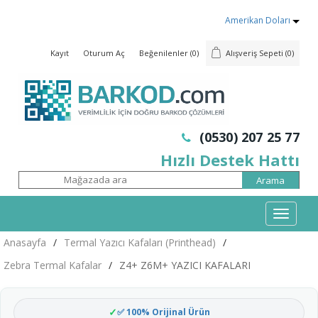
Amerikan Doları
Kayıt
Oturum Aç
Beğenilenler
(0)
Alışveriş Sepeti
(0)
(0530) 207 25 77
Hızlı Destek Hattı
Mobil
Menü
Anasayfa
/
Termal Yazıcı Kafaları (Printhead)
/
Zebra Termal Kafalar
/
Z4+ Z6M+ YAZICI KAFALARI
✅ 100% Orijinal Ürün