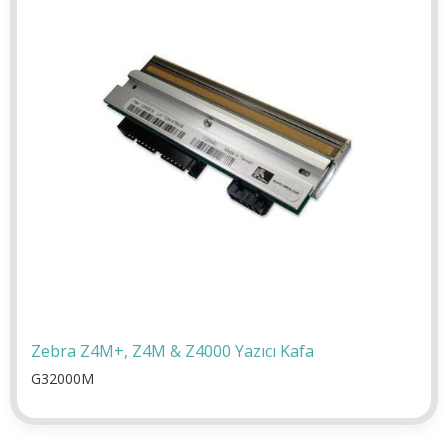
Zebra Z4M+, Z4M & Z4000 Yazıcı Kafa
G32000M