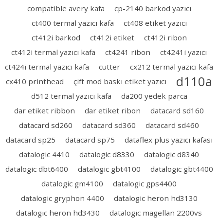
compatible avery kafa
cp-2140 barkod yazıcı
ct400 termal yazıcı kafa
ct408 etiket yazıcı
ct412i barkod
ct412i etiket
ct412i ribon
ct412i termal yazıcı kafa
ct4241 ribon
ct4241i yazıcı
ct424i termal yazıcı kafa
cutter
cx212 termal yazıcı kafa
d110a
cx410 printhead
çift mod baskı etiket yazıcı
d512 termal yazıcı kafa
da200 yedek parca
dar etiket ribbon
dar etiket ribon
datacard sd160
datacard sd260
datacard sd360
datacard sd460
datacard sp25
datacard sp75
dataflex plus yazıcı kafası
datalogic 4410
datalogic d8330
datalogic d8340
datalogic dbt6400
datalogic gbt4100
datalogic gbt4400
datalogic gm4100
datalogic gps4400
datalogic gryphon 4400
datalogic heron hd3130
datalogic heron hd3430
datalogic magellan 2200vs