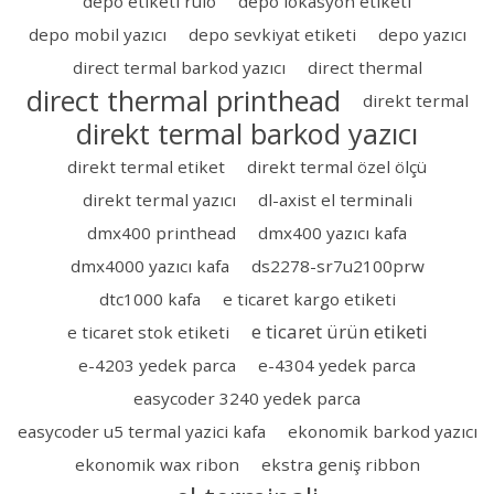
depo etiketi rulo
depo lokasyon etiketi
depo mobil yazıcı
depo sevkiyat etiketi
depo yazıcı
direct termal barkod yazıcı
direct thermal
direct thermal printhead
direkt termal
direkt termal barkod yazıcı
direkt termal etiket
direkt termal özel ölçü
direkt termal yazıcı
dl-axist el terminali
dmx400 printhead
dmx400 yazıcı kafa
dmx4000 yazıcı kafa
ds2278-sr7u2100prw
dtc1000 kafa
e ticaret kargo etiketi
e ticaret ürün etiketi
e ticaret stok etiketi
e-4203 yedek parca
e-4304 yedek parca
easycoder 3240 yedek parca
easycoder u5 termal yazici kafa
ekonomik barkod yazıcı
ekonomik wax ribon
ekstra geniş ribbon