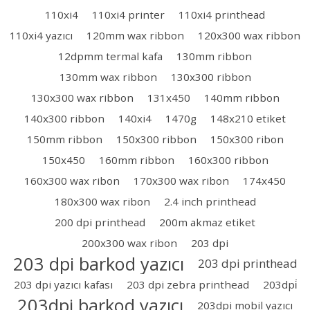
110xi4
110xi4 printer
110xi4 printhead
110xi4 yazıcı
120mm wax ribbon
120x300 wax ribbon
12dpmm termal kafa
130mm ribbon
130mm wax ribbon
130x300 ribbon
130x300 wax ribbon
131x450
140mm ribbon
140x300 ribbon
140xi4
1470g
148x210 etiket
150mm ribbon
150x300 ribbon
150x300 ribon
150x450
160mm ribbon
160x300 ribbon
160x300 wax ribon
170x300 wax ribon
174x450
180x300 wax ribon
2.4 inch printhead
200 dpi printhead
200m akmaz etiket
200x300 wax ribon
203 dpi
203 dpi barkod yazıcı
203 dpi printhead
203 dpi yazıcı kafası
203 dpi zebra printhead
203dpi̇
203dpi barkod yazıcı
203dpi mobil yazıcı