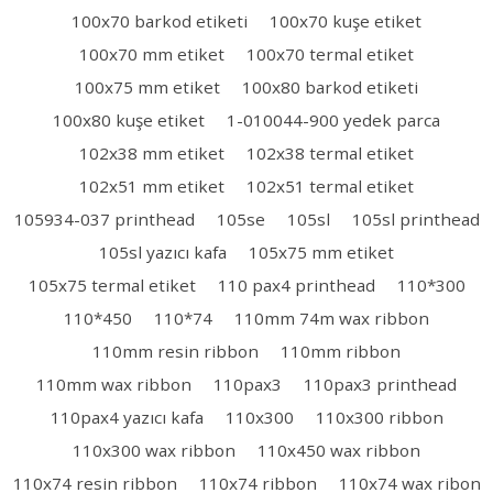
100x70 barkod etiketi
100x70 kuşe etiket
100x70 mm etiket
100x70 termal etiket
100x75 mm etiket
100x80 barkod etiketi
100x80 kuşe etiket
1-010044-900 yedek parca
102x38 mm etiket
102x38 termal etiket
102x51 mm etiket
102x51 termal etiket
105934-037 printhead
105se
105sl
105sl printhead
105sl yazıcı kafa
105x75 mm etiket
105x75 termal etiket
110 pax4 printhead
110*300
110*450
110*74
110mm 74m wax ribbon
110mm resin ribbon
110mm ribbon
110mm wax ribbon
110pax3
110pax3 printhead
110pax4 yazıcı kafa
110x300
110x300 ribbon
110x300 wax ribbon
110x450 wax ribbon
110x74 resin ribbon
110x74 ribbon
110x74 wax ribon