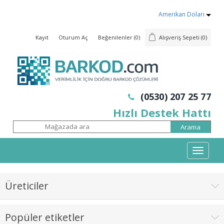
Amerikan Doları
Kayıt
Oturum Aç
Beğenilenler
(0)
Alışveriş Sepeti
(0)
(0530) 207 25 77
Hızlı Destek Hattı
Mobil
Menü
Üreticiler
Popüler etiketler