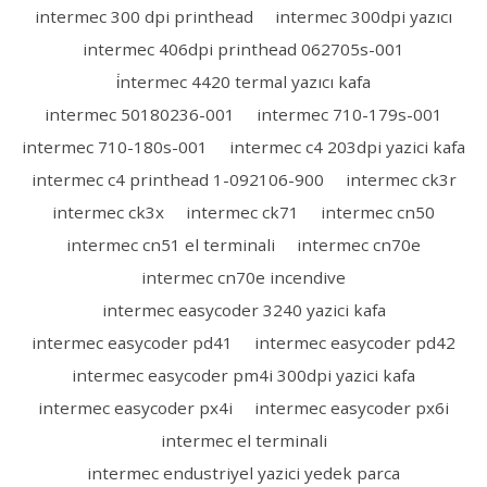
intermec 300 dpi printhead
intermec 300dpi yazıcı
intermec 406dpi printhead 062705s-001
i̇ntermec 4420 termal yazıcı kafa
intermec 50180236-001
intermec 710-179s-001
intermec 710-180s-001
intermec c4 203dpi yazici kafa
intermec c4 printhead 1-092106-900
intermec ck3r
intermec ck3x
intermec ck71
intermec cn50
intermec cn51 el terminali
intermec cn70e
intermec cn70e incendive
intermec easycoder 3240 yazici kafa
intermec easycoder pd41
intermec easycoder pd42
intermec easycoder pm4i 300dpi yazici kafa
intermec easycoder px4i
intermec easycoder px6i
intermec el terminali
intermec endustriyel yazici yedek parca