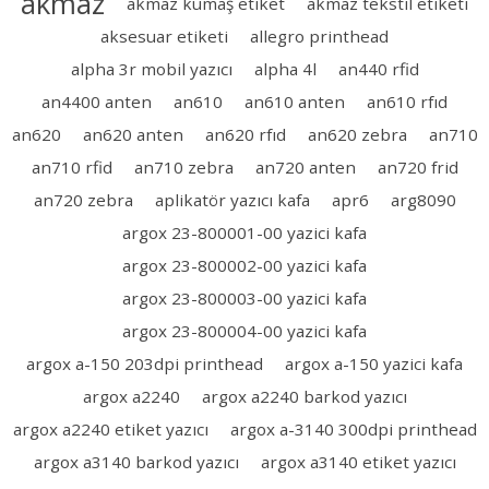
akmaz
akmaz kumaş etiket
akmaz tekstil etiketi
aksesuar etiketi
allegro printhead
alpha 3r mobil yazıcı
alpha 4l
an440 rfid
an4400 anten
an610
an610 anten
an610 rfıd
an620
an620 anten
an620 rfıd
an620 zebra
an710
an710 rfid
an710 zebra
an720 anten
an720 frid
an720 zebra
aplikatör yazıcı kafa
apr6
arg8090
argox 23-800001-00 yazici kafa
argox 23-800002-00 yazici kafa
argox 23-800003-00 yazici kafa
argox 23-800004-00 yazici kafa
argox a-150 203dpi printhead
argox a-150 yazici kafa
argox a2240
argox a2240 barkod yazıcı
argox a2240 etiket yazıcı
argox a-3140 300dpi printhead
argox a3140 barkod yazıcı
argox a3140 etiket yazıcı