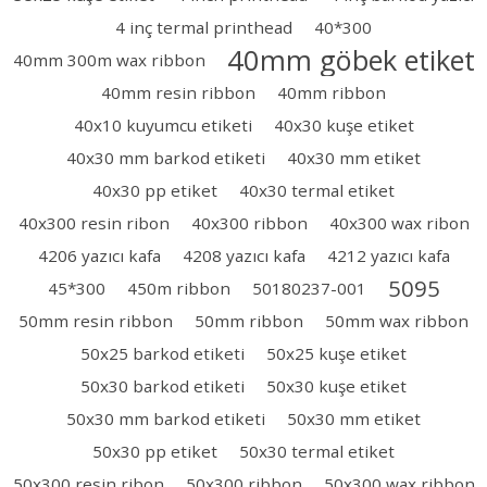
4 inç termal printhead
40*300
40mm göbek etiket
40mm 300m wax ribbon
40mm resin ribbon
40mm ribbon
40x10 kuyumcu etiketi
40x30 kuşe etiket
40x30 mm barkod etiketi
40x30 mm etiket
40x30 pp etiket
40x30 termal etiket
40x300 resin ribon
40x300 ribbon
40x300 wax ribon
4206 yazıcı kafa
4208 yazıcı kafa
4212 yazıcı kafa
5095
45*300
450m ribbon
50180237-001
50mm resin ribbon
50mm ribbon
50mm wax ribbon
50x25 barkod etiketi
50x25 kuşe etiket
50x30 barkod etiketi
50x30 kuşe etiket
50x30 mm barkod etiketi
50x30 mm etiket
50x30 pp etiket
50x30 termal etiket
50x300 resin ribon
50x300 ribbon
50x300 wax ribbon