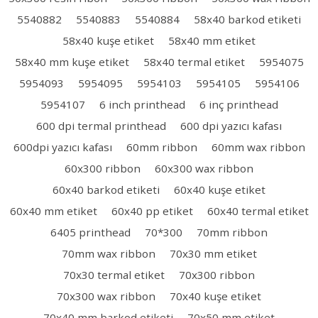
5540882
5540883
5540884
58x40 barkod etiketi
58x40 kuşe etiket
58x40 mm etiket
58x40 mm kuşe etiket
58x40 termal etiket
5954075
5954093
5954095
5954103
5954105
5954106
5954107
6 inch printhead
6 inç printhead
600 dpi termal printhead
600 dpi yazıcı kafası
600dpi yazıcı kafası
60mm ribbon
60mm wax ribbon
60x300 ribbon
60x300 wax ribbon
60x40 barkod etiketi
60x40 kuşe etiket
60x40 mm etiket
60x40 pp etiket
60x40 termal etiket
6405 printhead
70*300
70mm ribbon
70mm wax ribbon
70x30 mm etiket
70x30 termal etiket
70x300 ribbon
70x300 wax ribbon
70x40 kuşe etiket
70x40 mm barkod etiketi
70x50 mm etiket