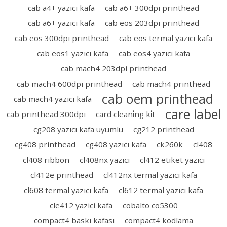
cab a4+ yazıcı kafa
cab a6+ 300dpi printhead
cab a6+ yazıcı kafa
cab eos 203dpi printhead
cab eos 300dpi printhead
cab eos termal yazıcı kafa
cab eos1 yazıcı kafa
cab eos4 yazıcı kafa
cab mach4 203dpi printhead
cab mach4 600dpi printhead
cab mach4 printhead
cab oem printhead
cab mach4 yazıcı kafa
care label
cab printhead 300dpi
card cleani̇ng ki̇t
cg208 yazıcı kafa uyumlu
cg212 printhead
cg408 printhead
cg408 yazıcı kafa
ck260k
cl408
cl408 ribbon
cl408nx yazıcı
cl412 etiket yazıcı
cl412e printhead
cl412nx termal yazıcı kafa
cl608 termal yazıcı kafa
cl612 termal yazıcı kafa
cle412 yazici kafa
cobalto co5300
compact4 baskı kafası
compact4 kodlama