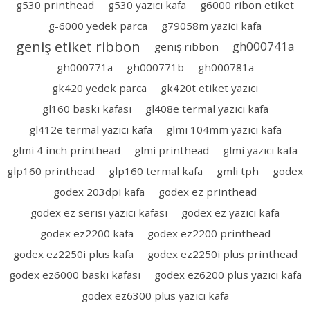
g530 printhead
g530 yazıcı kafa
g6000 ribon etiket
g-6000 yedek parca
g79058m yazici kafa
geniş etiket ribbon
gh000741a
geniş ribbon
gh000771a
gh000771b
gh000781a
gk420 yedek parca
gk420t etiket yazıcı
gl160 baskı kafası
gl408e termal yazıcı kafa
gl412e termal yazıcı kafa
glmi 104mm yazıcı kafa
glmi 4 inch printhead
glmi printhead
glmi yazıcı kafa
glp160 printhead
glp160 termal kafa
gmli tph
godex
godex 203dpi kafa
godex ez printhead
godex ez serisi yazıcı kafası
godex ez yazıcı kafa
godex ez2200 kafa
godex ez2200 printhead
godex ez2250i plus kafa
godex ez2250i plus printhead
godex ez6000 baskı kafası
godex ez6200 plus yazıcı kafa
godex ez6300 plus yazıcı kafa