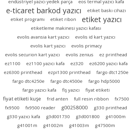
endüstriyel yazıcı yedek parça
eos termal yazıcı kafa
e-ticaret barkod yazıcı
etiket baskı cihazı
etiket yazıcı
etiket programı
etiket ribon
etiketleme makinesi yazıcı kafası
evolis avansia kart yazıcı
evolis id kart yazıcı
evolis kart yazıcı
evolis primacy
evolis securion kart yazıcı
evolis zenius
ez printhead
ez1100
ez1100 yazıcı kafa
ez320
ez6200 yazıcı kafa
ez6300 printhead
ezpi1300 printhead
fargo dtc1250e
fargo dtc4250e
fargo dtc4500e
fargo hdp5000
fargo yazıcı kafa
fiş yazıcı
fiyat etiketi
fiyat etiketi kuşe
frid anten
full resin ribbon
fx7500
g00258000
fx9500
fx9500 reader
g330 printhead
g330 yazıcı kafa
g3d001730
g3d001800
g41000m
g41001m
g41002m
g41003m
g47500m